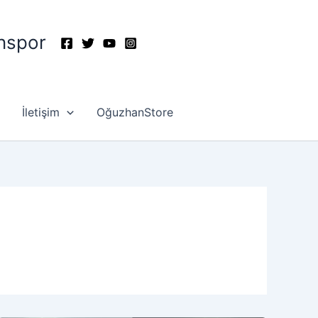
nspor
İletişim
OğuzhanStore