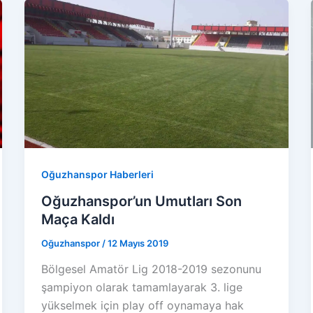
Oğuzhanspor Haberleri
Oğuzhanspor’un Umutları Son
Maça Kaldı
Oğuzhanspor
/
12 Mayıs 2019
Bölgesel Amatör Lig 2018-2019 sezonunu
şampiyon olarak tamamlayarak 3. lige
yükselmek için play off oynamaya hak