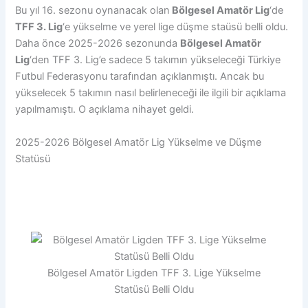
Bu yıl 16. sezonu oynanacak olan
Bölgesel Amatör Lig
‘de
TFF 3. Lig
‘e yükselme ve yerel lige düşme staüsü belli oldu.
Daha önce 2025-2026 sezonunda
Bölgesel Amatör
Lig
‘den TFF 3. Lig’e sadece 5 takımın yükseleceği Türkiye
Futbul Federasyonu tarafından açıklanmıştı. Ancak bu
yükselecek 5 takımın nasıl belirleneceği ile ilgili bir açıklama
yapılmamıştı. O açıklama nihayet geldi.
2025-2026 Bölgesel Amatör Lig Yükselme ve Düşme
Statüsü
Bölgesel Amatör Ligden TFF 3. Lige Yükselme
Statüsü Belli Oldu