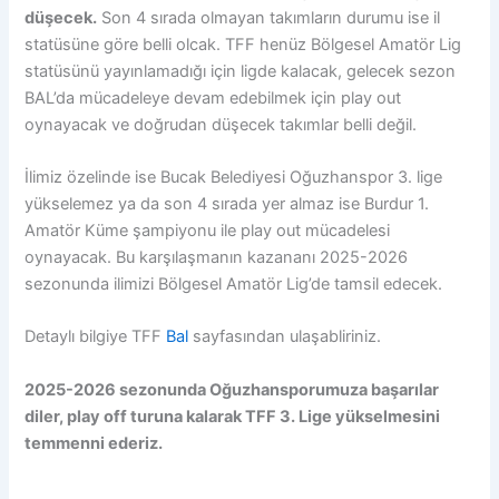
düşecek.
Son 4 sırada olmayan takımların durumu ise il
statüsüne göre belli olcak. TFF henüz Bölgesel Amatör Lig
statüsünü yayınlamadığı için ligde kalacak, gelecek sezon
BAL’da mücadeleye devam edebilmek için play out
oynayacak ve doğrudan düşecek takımlar belli değil.
İlimiz özelinde ise Bucak Belediyesi Oğuzhanspor 3. lige
yükselemez ya da son 4 sırada yer almaz ise Burdur 1.
Amatör Küme şampiyonu ile play out mücadelesi
oynayacak. Bu karşılaşmanın kazananı 2025-2026
sezonunda ilimizi Bölgesel Amatör Lig’de tamsil edecek.
Detaylı bilgiye TFF
Bal
sayfasından ulaşabliriniz.
2025-2026 sezonunda Oğuzhansporumuza başarılar
diler, play off turuna kalarak TFF 3. Lige yükselmesini
temmenni ederiz.