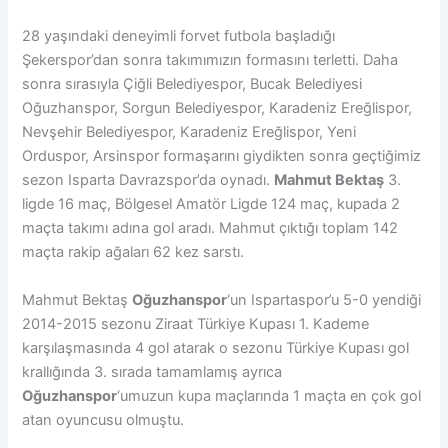
28 yaşındaki deneyimli forvet futbola başladığı
Şekerspor’dan sonra takımımızın formasını terletti. Daha
sonra sırasıyla Çiğli Belediyespor, Bucak Belediyesi
Oğuzhanspor, Sorgun Belediyespor, Karadeniz Ereğlispor,
Nevşehir Belediyespor, Karadeniz Ereğlispor, Yeni
Orduspor, Arsinspor formaşarını giydikten sonra geçtiğimiz
sezon Isparta Davrazspor’da oynadı.
Mahmut Bektaş
3.
ligde 16 maç, Bölgesel Amatör Ligde 124 maç, kupada 2
maçta takımı adına gol aradı. Mahmut çıktığı toplam 142
maçta rakip ağaları 62 kez sarstı.
Mahmut Bektaş
Oğuzhanspor
‘un Ispartaspor’u 5-0 yendiği
2014-2015 sezonu Ziraat Türkiye Kupası 1. Kademe
karşılaşmasında 4 gol atarak o sezonu Türkiye Kupası gol
krallığında 3. sırada tamamlamış ayrıca
Oğuzhanspor
‘umuzun kupa maçlarında 1 maçta en çok gol
atan oyuncusu olmuştu.