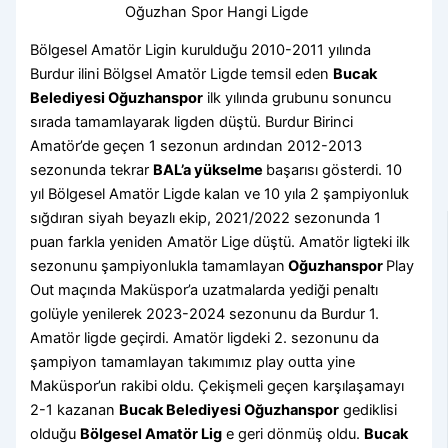
Oğuzhan Spor Hangi Ligde
Bölgesel Amatör Ligin kurulduğu 2010-2011 yılında
Burdur ilini Bölgsel Amatör Ligde temsil eden
Bucak
Belediyesi Oğuzhanspor
ilk yılında grubunu sonuncu
sırada tamamlayarak ligden düştü. Burdur Birinci
Amatör’de geçen 1 sezonun ardından 2012-2013
sezonunda tekrar
BAL’a yükselme
başarısı gösterdi. 10
yıl Bölgesel Amatör Ligde kalan ve 10 yıla 2 şampiyonluk
sığdıran siyah beyazlı ekip, 2021/2022 sezonunda 1
puan farkla yeniden Amatör Lige düştü. Amatör ligteki ilk
sezonunu şampiyonlukla tamamlayan
Oğuzhanspor
Play
Out maçında Maküspor’a uzatmalarda yediği penaltı
golüyle yenilerek 2023-2024 sezonunu da Burdur 1.
Amatör ligde geçirdi. Amatör ligdeki 2. sezonunu da
şampiyon tamamlayan takımımız play outta yine
Maküspor’un rakibi oldu. Çekişmeli geçen karşılaşamayı
2-1 kazanan
Bucak Belediyesi Oğuzhanspor
gediklisi
olduğu
Bölgesel Amatör Lig
e geri dönmüş oldu.
Bucak