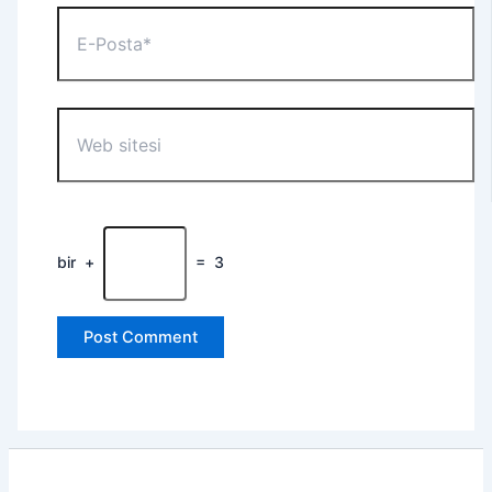
E-
Posta*
Web
sitesi
bir
+
=
3