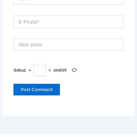
E-
Posta*
Web
sitesi
dokuz
+
=
ondört