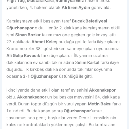
Yiğit Tuç, Mustafa Kara, Rümeysa Ekiz
hakem triosu
yönetirken, 4. hakem olarak
Ali Eren Aydın
görev aldı.
Karşılaşmaya etkili başlayan taraf
Bucak Belediyesi
Oğuzhanspor
oldu. Henüz 2. dakikada karşılaşmanın etkili
ismi
Sinan Bozkır
takımımızı öne geçiren gole imzayı attı.
27. dakikada
Ahmet Keleş
bulduğu gol ile farkı ikiye çıkardı.
Kronometreler 38’i gösterirken sahneye çıkan oyuncumuz
Ali Galip Kavacık
farkı üçe çıkardı. İlk yarının uzatma
dakikalarında ev sahibi takım adına S
elim Kartal
farkı ikiye
düşürdü. İlk kırkbeş dakika sonunda takımlar soyunma
odasına
3-1 Oğuzhanspor
üstünlüğü ile gitti.
İkinci yarıda daha etkili olan taraf ev sahini
Akkonakspor
oldu.
Akkonaksopor’
un bu baskısı meyvesini 64. dakikada
verdi. Durun topta düzgün bir vurul yapan
Metin Baks
ı farkı
1’e indirdi. Bu daikadan sonra
Oğuzhanspor
‘umuz,
savunmasında geniş boşluklar veren Denizli temsilcisinin
kalesine kontrataklarla yüklenmeye çalıştı. Bu kontraların