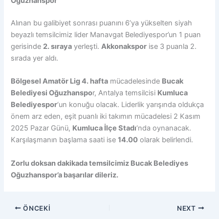
Oğuzhanspor
Alınan bu galibiyet sonrası puanını 6’ya yükselten siyah
beyazlı temsilcimiz lider Manavgat Belediyespor’un 1 puan
gerisinde
2. sıraya
yerleşti.
Akkonakspor
ise 3 puanla 2.
sırada yer aldı.
Bölgesel Amatör Lig 4. hafta
mücadelesinde
Bucak
Belediyesi Oğuzhanspo
r, Antalya temsilcisi
Kumluca
Belediyespor
‘un konuğu olacak. Liderlik yarışında oldukça
önem arz eden, eşit puanlı iki takımın mücadelesi 2 Kasım
2025 Pazar Günü,
Kumluca İlçe Stadı
‘nda oynanacak.
Karşılaşmanın başlama saati ise
14.00
olarak belirlendi.
Zorlu doksan dakikada temsilcimiz Bucak Belediyes
Oğuzhanspor’a başarılar dileriz.
ÖNCEKI
NEXT