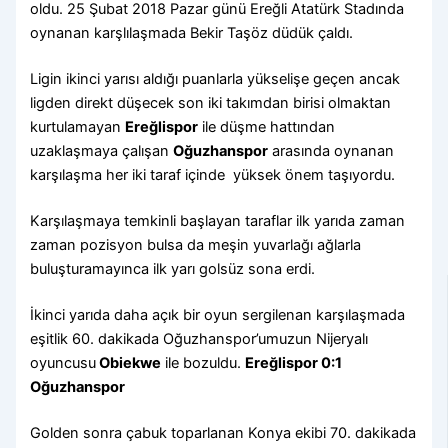
oldu. 25 Şubat 2018 Pazar günü Ereğli Atatürk Stadında
oynanan karşlılaşmada Bekir Taşöz düdük çaldı.
Ligin ikinci yarısı aldığı puanlarla yükselişe geçen ancak
ligden direkt düşecek son iki takımdan birisi olmaktan
kurtulamayan
Ereğlispor
ile düşme hattından
uzaklaşmaya çalışan
Oğuzhanspor
arasında oynanan
karşılaşma her iki taraf içinde yüksek önem taşıyordu.
Karşılaşmaya temkinli başlayan taraflar ilk yarıda zaman
zaman pozisyon bulsa da meşin yuvarlağı ağlarla
buluşturamayınca ilk yarı golsüz sona erdi.
İkinci yarıda daha açık bir oyun sergilenan karşılaşmada
eşitlik 60. dakikada Oğuzhanspor’umuzun Nijeryalı
oyuncusu
Obiekwe
ile bozuldu.
Ereğlispor 0:1
Oğuzhanspor
Golden sonra çabuk toparlanan Konya ekibi 70. dakikada