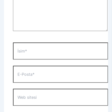
İsim*
E-
Posta*
Web
sitesi