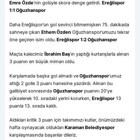
Emre Özde
‘nin golüyle skora denge getirdi.
Ereğlispor
1:1 Oğuzhanspor
Daha Ereğlispor’un gol sevinci bitmemişken 75. dakikada
sahneye çıkan
Ethem Özden
Oğuzhanspor’umuzu tekrar
öne geçiren isim oldu.
Ereğlispor 1:2 Oğuzhanspor
Maçta kalecimiz
İbrahim Baş
‘ın yaptığı kurtarışlarla alınan
3 puanın en büyük mimarı oldu.
Karşılamada başka gol almadı ve
Oğuzhanspor
‘umuz
attığı 2 golle 3 puanı hanesine yazdırdı. Alınan bu
galibiyet sonrasında
Oğuzhanspor
puanını 20’ye
yükselerek 10. sıradaki yerini korurken,
Ereğlispor
13
puanla 13. sırada kaldı.
Aldıkları kritik 3 puan için takımımızı kutlar, önümüzdeki
hafta oynayacak oldukları
Karaman Belediyespor
karşılaşmasında başarılar dileriz.