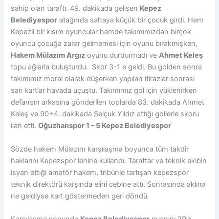
sahip olan taraftı. 49. dakikada gelişen
Kepez
Belediyespor
atağında sahaya küçük bir çocuk girdi. Hem
Kepezli bir kısım oyuncular hemde takımımızdan birçok
oyuncu çocuğa zarar gelmemesi için oyunu bırakmışken,
Hakem Mülazım Argız
oyunu durdurmadı ve
Ahmet Keleş
topu ağlarla buluşturdu. Skor 3-1 e geldi. Bu golden sonra
takımımız moral olarak düşerken yapılan itirazlar sonrası
sarı kartlar havada uçuştu. Takımımız gol için yüklenirken
defansın arkasına gönderilen toplarda 83. dakikada Ahmet
Keleş ve 90+4. dakikada Selçuk Yıldız attığı gollerle skoru
ilan etti.
Oğuzhanspor 1 – 5 Kepez Belediyespor
Sözde hakem Mülazım karşılaşma boyunca tüm takdir
haklarını Kepezspor lehine kullandı. Taraftar ve teknik ekibin
isyan ettiği amatör hakem, tribünle tartışan kepezspor
teknik direktörü karşında elini cebine attı. Sonrasında aklına
ne geldiyse kart göstermeden geri döndü.