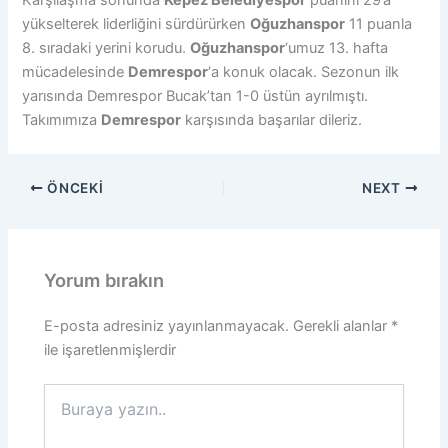
Karşılaşma sonunda
Kepez Belediyespor
puanını 29’a
yükselterek liderliğini sürdürürken
Oğuzhanspor
11 puanla
8. sıradaki yerini korudu.
Oğuzhanspor
‘umuz 13. hafta
mücadelesinde
Demrespor
‘a konuk olacak. Sezonun ilk
yarısında Demrespor Bucak’tan 1-0 üstün ayrılmıştı.
Takımımıza
Demrespor
karşısında başarılar dileriz.
ÖNCEKI
NEXT
Yorum bırakın
E-posta adresiniz yayınlanmayacak.
Gerekli alanlar
*
ile işaretlenmişlerdir
Buraya
yazın..