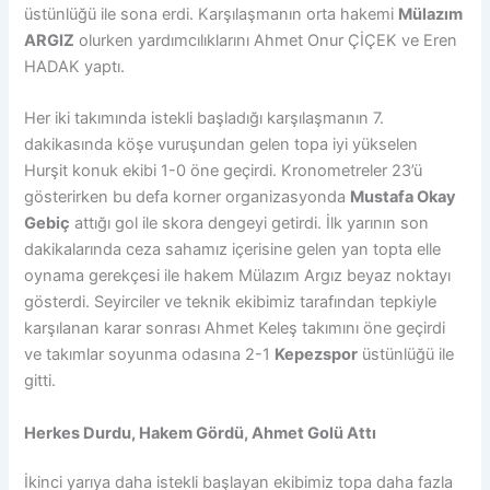
üstünlüğü ile sona erdi. Karşılaşmanın orta hakemi
Mülazım
ARGIZ
olurken yardımcılıklarını Ahmet Onur ÇİÇEK ve Eren
HADAK yaptı.
Her iki takımında istekli başladığı karşılaşmanın 7.
dakikasında köşe vuruşundan gelen topa iyi yükselen
Hurşit konuk ekibi 1-0 öne geçirdi. Kronometreler 23’ü
gösterirken bu defa korner organizasyonda
Mustafa Okay
Gebiç
attığı gol ile skora dengeyi getirdi. İlk yarının son
dakikalarında ceza sahamız içerisine gelen yan topta elle
oynama gerekçesi ile hakem Mülazım Argız beyaz noktayı
gösterdi. Seyirciler ve teknik ekibimiz tarafından tepkiyle
karşılanan karar sonrası Ahmet Keleş takımını öne geçirdi
ve takımlar soyunma odasına 2-1
Kepezspor
üstünlüğü ile
gitti.
Herkes Durdu, Hakem Gördü, Ahmet Golü Attı
İkinci yarıya daha istekli başlayan ekibimiz topa daha fazla