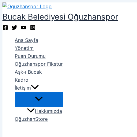
İçeriğe
atla
Bucak Belediyesi Oğuzhanspor
Ana Sayfa
Yönetim
Puan Durumu
Oğuzhanspor Fikstür
Aşk-ı Bucak
Kadro
İletişim
Hakkımızda
OğuzhanStore