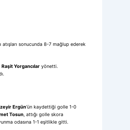
tı atışları sonucunda 8-7 mağlup ederek
i
Raşit Yorgancılar
yönetti.
ı.
zeyir Ergün
‘ün kaydettiği golle 1-0
met Tosun
, attığı golle skora
unma odasına 1-1 eşitlikle gitti.