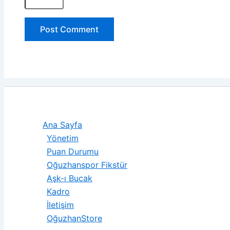
Ana Sayfa
Yönetim
Puan Durumu
Oğuzhanspor Fikstür
Aşk-ı Bucak
Kadro
İletişim
OğuzhanStore