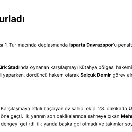
urladı
pası 1. Tur maçında deplasmanda
Isparta Davrazspor
‘u penal
ürk Stadı
‘nda oynanan karşılaşmayı Kütahya bölgesi hakem
l
yaparken, dördüncü hakem olarak
Selçuk Demir
görev ald
Karşılaşmaya etkili başlayan ev sahibi ekip, 23. dakikada
Ü
öne geçti. İlk yarının son dakikalarında sahneye çıkan
Meh
dengeyi getirdi. ilk yarıda başka gol olmadı ve takımlar soy