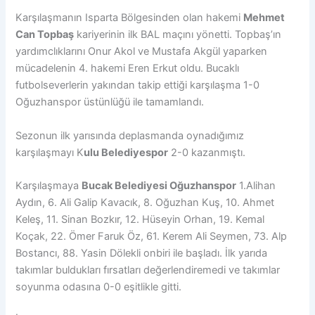
Karşılaşmanın Isparta Bölgesinden olan hakemi
Mehmet
Can Topbaş
kariyerinin ilk BAL maçını yönetti. Topbaş’ın
yardımclıklarını Onur Akol ve Mustafa Akgül yaparken
mücadelenin 4. hakemi Eren Erkut oldu. Bucaklı
futbolseverlerin yakından takip ettiği karşılaşma 1-0
Oğuzhanspor üstünlüğü ile tamamlandı.
Sezonun ilk yarısında deplasmanda oynadığımız
karşılaşmayı K
ulu Belediyespor
2-0 kazanmıştı.
Karşılaşmaya
Bucak Belediyesi Oğuzhanspor
1.Alihan
Aydın, 6. Ali Galip Kavacık, 8. Oğuzhan Kuş, 10. Ahmet
Keleş, 11. Sinan Bozkır, 12. Hüseyin Orhan, 19. Kemal
Koçak, 22. Ömer Faruk Öz, 61. Kerem Ali Seymen, 73. Alp
Bostancı, 88. Yasin Dölekli onbiri ile başladı. İlk yarıda
takımlar buldukları fırsatları değerlendiremedi ve takımlar
soyunma odasına 0-0 eşitlikle gitti.