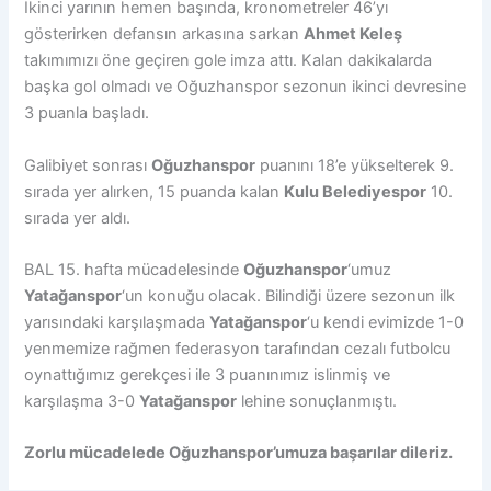
İkinci yarının hemen başında, kronometreler 46’yı
gösterirken defansın arkasına sarkan
Ahmet Keleş
takımımızı öne geçiren gole imza attı. Kalan dakikalarda
başka gol olmadı ve Oğuzhanspor sezonun ikinci devresine
3 puanla başladı.
Galibiyet sonrası
Oğuzhanspor
puanını 18’e yükselterek 9.
sırada yer alırken, 15 puanda kalan
Kulu Belediyespor
10.
sırada yer aldı.
BAL 15. hafta mücadelesinde
Oğuzhanspor
‘umuz
Yatağanspor
‘un konuğu olacak. Bilindiği üzere sezonun ilk
yarısındaki karşılaşmada
Yatağanspor
‘u kendi evimizde 1-0
yenmemize rağmen federasyon tarafından cezalı futbolcu
oynattığımız gerekçesi ile 3 puanınımız islinmiş ve
karşılaşma 3-0
Yatağanspor
lehine sonuçlanmıştı.
Zorlu mücadelede Oğuzhanspor’umuza başarılar dileriz.