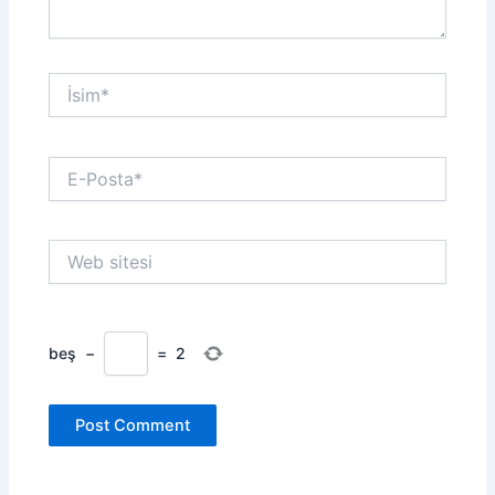
İsim*
E-
Posta*
Web
sitesi
beş
−
=
2