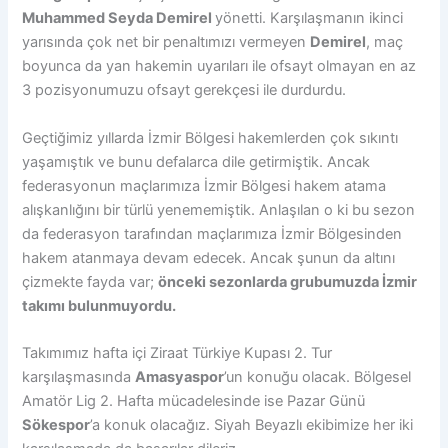
Muhammed Seyda Demirel
yönetti. Karşılaşmanın ikinci
yarısında çok net bir penaltımızı vermeyen
Demirel
, maç
boyunca da yan hakemin uyarıları ile ofsayt olmayan en az
3 pozisyonumuzu ofsayt gerekçesi ile durdurdu.
Geçtiğimiz yıllarda İzmir Bölgesi hakemlerden çok sıkıntı
yaşamıştık ve bunu defalarca dile getirmiştik. Ancak
federasyonun maçlarımıza İzmir Bölgesi hakem atama
alışkanlığını bir türlü yenememiştik. Anlaşılan o ki bu sezon
da federasyon tarafından maçlarımıza İzmir Bölgesinden
hakem atanmaya devam edecek. Ancak şunun da altını
çizmekte fayda var;
önceki sezonlarda grubumuzda İzmir
takımı bulunmuyordu.
Takımımız hafta içi Ziraat Türkiye Kupası 2. Tur
karşılaşmasında
Amasyaspor
’un konuğu olacak. Bölgesel
Amatör Lig 2. Hafta mücadelesinde ise Pazar Günü
Sökespor
’a konuk olacağız. Siyah Beyazlı ekibimize her iki