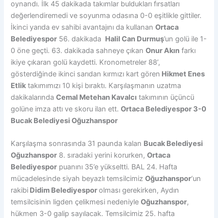
oynandı. İlk 45 dakikada takımlar buldukları fırsatları
değerlendiremedi ve soyunma odasına 0-0 eşitlikle gittiler.
İkinci yarıda ev sahibi avantajını da kullanan
Ortaca
Belediyespor
56. dakikada
Halil Can Durmuş
’un golü ile 1-
0 öne geçti. 63. dakikada sahneye çıkan
Onur Akın
farkı
ikiye çıkaran golü kaydetti. Kronometreler 88’,
gösterdiğinde ikinci sarıdan kırmızı kart gören
Hikmet Enes
Etlik
takımımızı 10 kişi bıraktı. Karşılaşmanın uzatma
dakikalarında
Cemal Metehan Kavalcı
takımının üçüncü
golüne imza attı ve skoru ilan ett.
Ortaca Belediyespor 3-0
Bucak Belediyesi Oğuzhanspor
Karşılaşma sonrasında 31 paunda kalan
Bucak Belediyesi
Oğuzhanspor
8. sıradaki yerini korurken,
Ortaca
Belediyespor
puanını 35’e yükseltti. BAL 24. Hafta
mücadelesinde siyah beyazlı temsilcimiz
Oğuzhanspor
‘un
rakibi
Didim Belediyespor
olması gerekirken, Aydın
temsilcisinin ligden çelikmesi nedeniyle
Oğuzhanspor
,
hükmen 3-0 galip sayılacak. Temsilcimiz 25. hafta