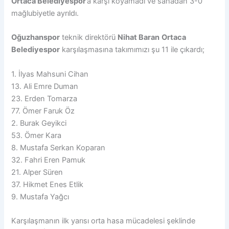
Ortaca Belediyespor
’a karşı koyamadı ve sahadan 3-0
mağlubiyetle ayrıldı.
Oğuzhanspor
teknik direktörü
Nihat Baran
Ortaca
Belediyespor
karşılaşmasına takımımızı şu 11 ile çıkardı;
1. İlyas Mahsuni Cihan
13. Ali Emre Duman
23. Erden Tomarza
77. Ömer Faruk Öz
2. Burak Geyikci
53. Ömer Kara
8. Mustafa Serkan Koparan
32. Fahri Eren Pamuk
21. Alper Süren
37. Hikmet Enes Etlik
9. Mustafa Yağcı
Karşılaşmanın ilk yarısı orta hasa mücadelesi şeklinde