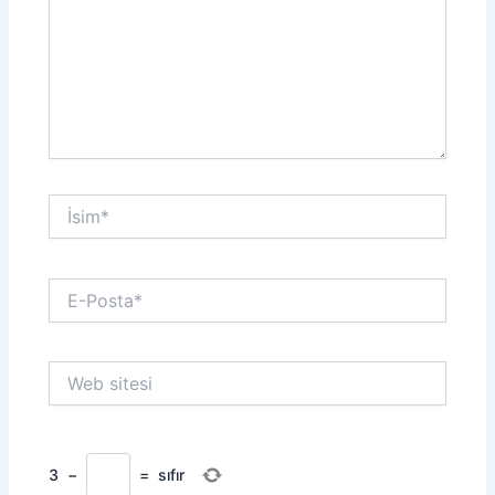
İsim*
E-
Posta*
Web
sitesi
3
−
=
sıfır