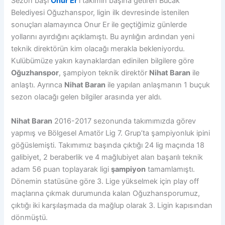
Sezon başı
Onur Er
‘i takımın başına getiren Bucak
Belediyesi Oğuzhanspor, ligin ilk devresinde istenilen
sonuçları alamayınca Onur Er ile geçtiğimiz günlerde
yollarını ayırdığını açıklamıştı. Bu ayrılığın ardından yeni
teknik direktörün kim olacağı merakla bekleniyordu.
Kulübümüze yakın kaynaklardan edinilen bilgilere göre
Oğuzhanspor
, şampiyon teknik direktör
Nihat Baran
ile
anlaştı. Ayrınca
Nihat Baran
ile yapılan anlaşmanın 1 buçuk
sezon olacağı gelen bilgiler arasında yer aldı.
Nihat Baran
2016-2017 sezonunda takımımızda görev
yapmış ve Bölgesel Amatör Lig 7. Grup’ta şampiyonluk ipini
göğüslemişti. Takımımız başında çıktığı 24 lig maçında 18
galibiyet, 2 beraberlik ve 4 mağlubiyet alan başarılı teknik
adam 56 puan toplayarak ligi
şampiyon
tamamlamıştı.
Dönemin statüsüne göre 3. Lige yükselmek için play off
maçlarına çıkmak durumunda kalan Oğuzhansporumuz,
çıktığı iki karşılaşmada da mağlup olarak 3. Ligin kapısından
dönmüştü.