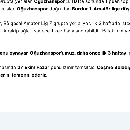
Grupta yer alan
Oğuzhanspor
3. Hafta sonunda 1 puan topl
yer alan
Oğuzhanspor
doğrudan
Burdur 1. Amatör lige düş
r
, Bölgesel Amatör Lig 7 grupta yer alıyor. İlk 3 haftada ist
ık rakip ağları sadece 1 kez havalandırabildi. 15 takımın ye
zonu oynayan Oğuzhanspor’umuz, daha önce ilk 3 haftayı
şmasında
27 Ekim Pazar
günü İzmir temsilcisi
Çeşme Beledi
lerini temenni ederiz.