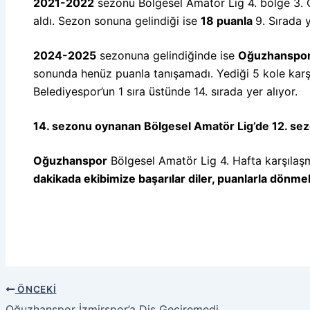
2021-2022
sezonu Bölgesel Amatör Lig 4. bölge 3. 
aldı. Sezon sonuna gelindiği ise
18 puanla
9. Sırada 
2024-2025
sezonuna gelindiğinde ise
Oğuzhanspo
sonunda henüz puanla tanışamadı. Yediği 5 kole karşıl
Belediyespor’un 1 sıra üstünde 14. sırada yer alıyor.
14. sezonu oynanan Bölgesel Amatör Lig’de 12. se
Oğuzhanspor
Bölgesel Amatör Lig 4. Hafta karşıla
dakikada ekibimize başarılar diler, puanlarla dönme
ÖNCEKI
Oğuzhanspor İzmirspor’a Diş Geçiremedi