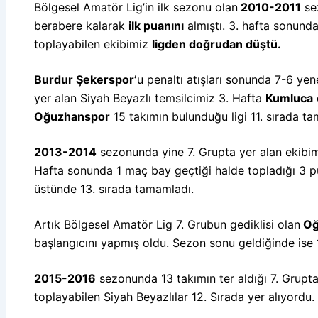
Bölgesel Amatör Lig’in ilk sezonu olan
2010-2011
se
berabere kalarak
ilk puanını
almıştı. 3. hafta sonunda
toplayabilen ekibimiz
ligden doğrudan düştü.
Burdur Şekerspor’
u penaltı atışları sonunda 7-6 ye
yer alan Siyah Beyazlı temsilcimiz 3. Hafta
Kumluca
Oğuzhanspor
15 takımın bulunduğu ligi 11. sırada t
2013-2014
sezonunda yine 7. Grupta yer alan ekibi
Hafta sonunda 1 maç bay geçtiği halde topladığı 3 pua
üstünde 13. sırada tamamladı.
Artık Bölgesel Amatör Lig 7. Grubun gediklisi olan
Oğ
başlangıcını yapmış oldu. Sezon sonu geldiğinde ise 
2015-2016
sezonunda 13 takımın ter aldığı 7. Grupt
toplayabilen Siyah Beyazlılar 12. Sırada yer alıyordu