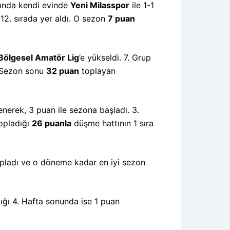
çında kendi evinde
Yeni Milasspor
ile 1-1
 12. sırada yer aldı. O sezon
7 puan
Bölgesel Amatör Lig
’e yükseldi. 7. Grup
 Sezon sonu
32 puan
toplayan
enerek, 3 puan ile sezona başladı. 3.
topladığı
26 puanla
düşme hattının 1 sıra
pladı ve o döneme kadar en iyi sezon
tığı 4. Hafta sonunda ise 1 puan