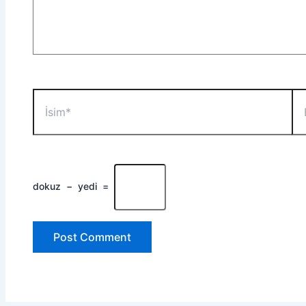
İsim*
E-
Po
dokuz
−
yedi
=