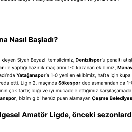
 Nasıl Başladı?
 deyen Siyah Beyazlı temsilcimiz,
Denizlispor
‘u penaltı atı
or
ile yaptığı hazırlık maçlarını 1-0 kazanan ekibimiz,
Manav
tadı’nda
Yatağanspor
‘a 1-0 yenilen ekibimiz, hafta için ku
eda etti. Ligin 2. maçında
Sökespor
deplasmanından da 1-0 
rının çok tartışıldığı ve iyi mücadele ettiğimiz karşılaşama
anspor
, bizim gibi henüz puan alamayan
Çeşme Belediye
lgesel Amatör Ligde, önceki sezonlarda