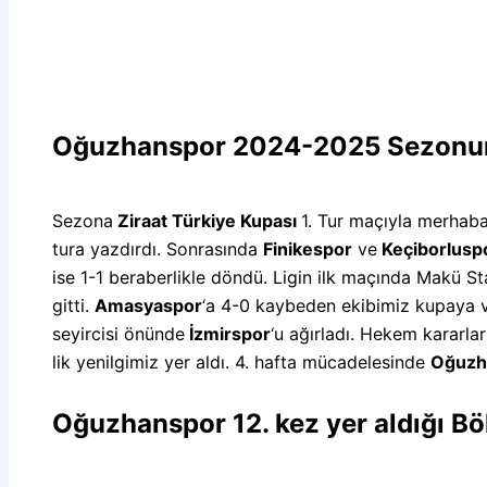
Oğuzhanspor 2024-2025 Sezonuna
Sezona
Ziraat Türkiye Kupası
1. Tur maçıyla merhaba
tura yazdırdı. Sonrasında
Finikespor
ve
Keçiborlusp
ise 1-1 beraberlikle döndü. Ligin ilk maçında Makü S
gitti.
Amasyaspor
‘a 4-0 kaybeden ekibimiz kupaya v
seyircisi önünde
İzmirspor
‘u ağırladı. Hekem kararla
lik yenilgimiz yer aldı. 4. hafta mücadelesinde
Oğuzh
Oğuzhanspor 12. kez yer aldığı Bö