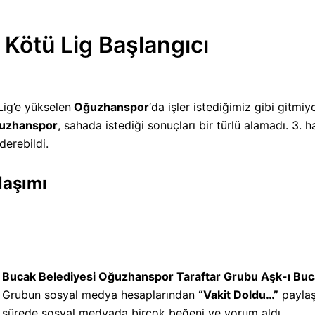
Kötü Lig Başlangıcı
Lig’e yükselen
Oğuzhanspor
‘da işler istediğimiz gibi gitmiy
uzhanspor
, sahada istediği sonuçları bir türlü alamadı. 3
derebildi.
laşımı
Bucak Belediyesi Oğuzhanspor Taraftar Grubu Aşk-ı Buc
Grubun sosyal medya hesaplarından
“Vakit Doldu…”
paylaş
sürede sosyal medyada birçok beğeni ve yorum aldı.