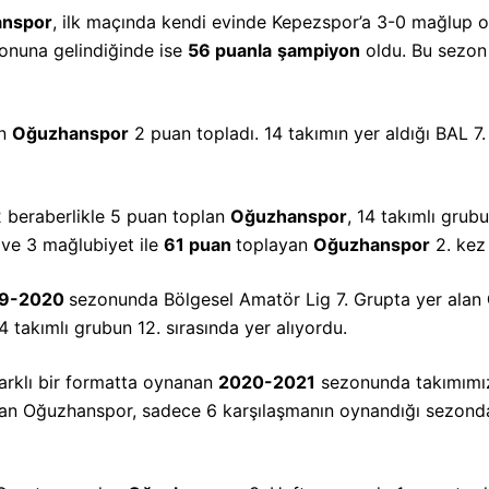
nspor
, ilk maçında kendi evinde Kepezspor’a 3-0 mağlup o
onuna gelindiğinde ise
56 puanla
şampiyon
oldu. Bu sezon 
an
Oğuzhanspor
2 puan topladı. 14 takımın yer aldığı BAL 
2 beraberlikle 5 puan toplan
Oğuzhanspor
, 14 takımlı grub
 ve 3 mağlubiyet ile
61 puan
toplayan
Oğuzhanspor
2. kez 
19-2020
sezonunda Bölgesel Amatör Lig 7. Grupta yer alan
4 takımlı grubun 12. sırasında yer alıyordu.
arklı bir formatta oynanan
2020-2021
sezonunda takımımız 
lan Oğuzhanspor, sadece 6 karşılaşmanın oynandığı sezonda