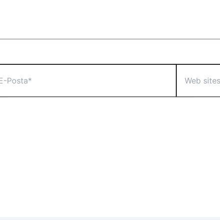
Web
sta*
sitesi