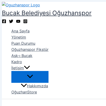
İçeriğe
atla
Bucak Belediyesi Oğuzhanspor
Ana Sayfa
Yönetim
Puan Durumu
Oğuzhanspor Fikstür
Aşk-ı Bucak
Kadro
İletişim
Hakkımızda
OğuzhanStore