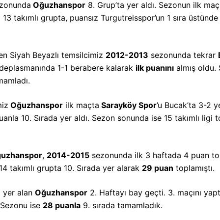
zonunda
Oğuzhanspor
8. Grup’ta yer aldı. Sezonun ilk ma
 13 takımlı grupta, puansız Turgutreisspor’un 1 sıra üstünde
nen Siyah Beyazlı temsilcimiz
2012-2013
sezonunda tekrar
deplasmanında 1-1 berabere kalarak
ilk puanını
almış oldu.
amamladı.
miz
Oğuzhanspor
ilk maçta
Sarayköy Spor
’u Bucak’ta 3-2 y
nla 10. Sırada yer aldı. Sezon sonunda ise 15 takımlı ligi 
uzhanspor
,
2014-2015
sezonunda ilk 3 haftada 4 puan to
14 takımlı grupta 10. Sırada yer alarak
29 puan
toplamıştı.
a yer alan
Oğuzhanspor
2. Haftayı bay geçti. 3. maçını yap
. Sezonu ise
28 puanla
9. sırada tamamladık.