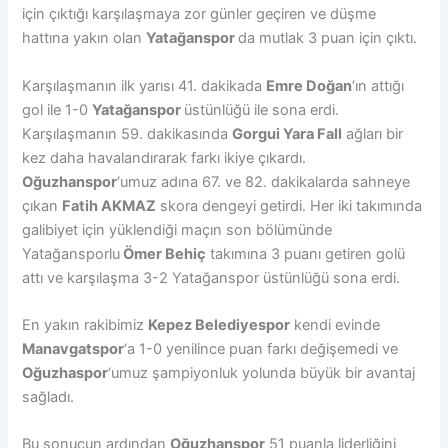
için çıktığı karşılaşmaya zor günler geçiren ve düşme
hattına yakın olan
Yatağanspor
da mutlak 3 puan için çıktı.
Karşılaşmanın ilk yarısı 41. dakikada
Emre Doğan
‘ın attığı
gol ile 1-0
Yatağanspor
üstünlüğü ile sona erdi.
Karşılaşmanın 59. dakikasında
Gorgui Yara Fall
ağları bir
kez daha havalandırarak farkı ikiye çıkardı.
Oğuzhanspor
‘umuz adına 67. ve 82. dakikalarda sahneye
çıkan
Fatih AKMAZ
skora dengeyi getirdi. Her iki takımında
galibiyet için yüklendiği maçın son bölümünde
Yatağansporlu
Ömer Behiç
takımına 3 puanı getiren golü
attı ve karşılaşma 3-2 Yatağanspor üstünlüğü sona erdi.
En yakın rakibimiz
Kepez Belediyespor
kendi evinde
Manavgatspor
‘a 1-0 yenilince puan farkı değişemedi ve
Oğuzhaspor
‘umuz şampiyonluk yolunda büyük bir avantaj
sağladı.
Bu sonucun ardından
Oğuzhanspor
51 puanla liderliğini