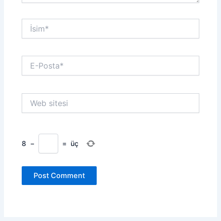
İsim*
E-
Posta*
Web
sitesi
8
−
=
üç