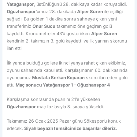
Yatağanspor
, üstünlüğünü 28. dakikaya kadar koruyabildi.
Oğuzhanspor’
umuz 28. dakikada
Alper Süren
ile eşitliği
sağladı. Bu golden 1 dakika sonra sahneye çıkan yeni
transferimiz
Onur Sucu
takımımız öne geçiren golü
kaydetti. Kronometreler 43’ü gösterirken
Alper Süren
kendinin 2. takımızın 3. golü kaydetti ve ilk yarının skorunu
ilan etti.
İlk yarıda bulduğu gollere ikinci yarıya rahat çıkan ekibimiz,
oyunu sahasında kabul etti. Karşılaşmanın 60. dakikasında
oyuncumuz
Mustafa Serkan Koparan
skoru ilan eden golü
attı.
Maç sonucu Yatağanspor 1 – Oğuzhanspor 4
Karşılaşma sonrasında puanını 21’e yükselten
Oğuzhanspor
maç fazlasıyla 8. sıraya yükseldi.
Takımımız 26 Ocak 2025 Pazar günü Sökespor’u konuk
edecek.
Siyah beyazlı temsilcimize başarılar dileriz.