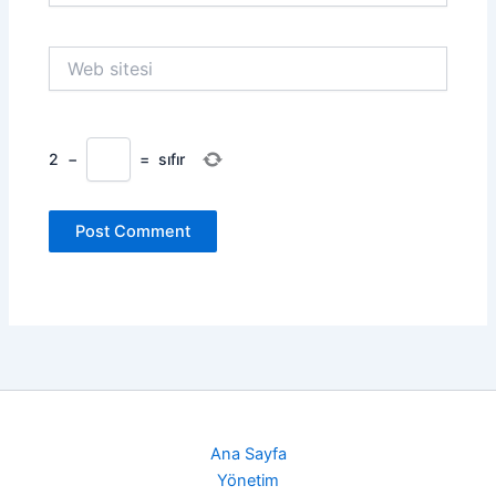
Web
sitesi
2
−
=
sıfır
Ana Sayfa
Yönetim