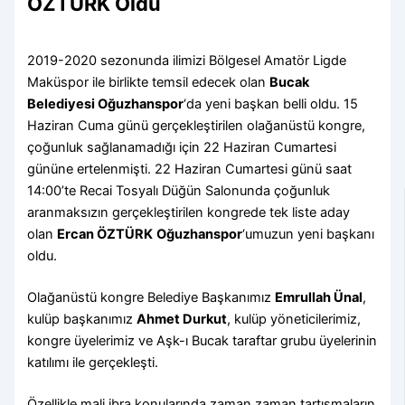
ÖZTÜRK Oldu
2019-2020 sezonunda ilimizi Bölgesel Amatör Ligde
Maküspor ile birlikte temsil edecek olan
Bucak
Belediyesi Oğuzhanspor
‘da yeni başkan belli oldu. 15
Haziran Cuma günü gerçekleştirilen olağanüstü kongre,
çoğunluk sağlanamadığı için 22 Haziran Cumartesi
gününe ertelenmişti. 22 Haziran Cumartesi günü saat
14:00’te Recai Tosyalı Düğün Salonunda çoğunluk
aranmaksızın gerçekleştirilen kongrede tek liste aday
olan
Ercan ÖZTÜRK
Oğuzhanspor
‘umuzun yeni başkanı
oldu.
Olağanüstü kongre Belediye Başkanımız
Emrullah Ünal
,
kulüp başkanımız
Ahmet Durkut
, kulüp yöneticilerimiz,
kongre üyelerimiz ve Aşk-ı Bucak taraftar grubu üyelerinin
katılımı ile gerçekleşti.
Özellikle mali ibra konularında zaman zaman tartışmaların