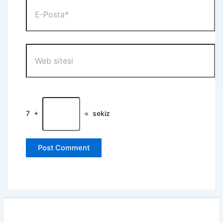
E-
Posta*
Web
sitesi
7
+
=
sekiz