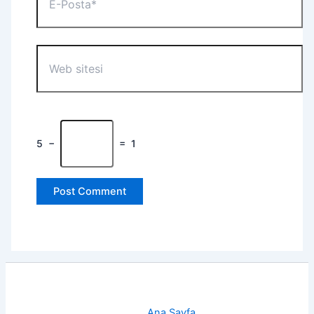
Posta*
Web
sitesi
5
−
=
1
Ana Sayfa