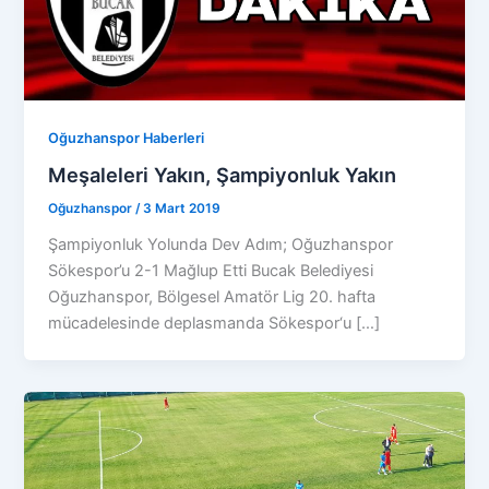
Oğuzhanspor Haberleri
Meşaleleri Yakın, Şampiyonluk Yakın
Oğuzhanspor
/
3 Mart 2019
Şampiyonluk Yolunda Dev Adım; Oğuzhanspor
Sökespor’u 2-1 Mağlup Etti Bucak Belediyesi
Oğuzhanspor, Bölgesel Amatör Lig 20. hafta
mücadelesinde deplasmanda Sökespor‘u […]