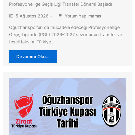
Profesyonelliğe Geçiş Ligi Transfer Dönemi Başladı
5 Ağustos 2026
Yorum Yapılmamış
Oğuzhanspor’un da mücadele edeceği Profesyonelliğe
Geçiş Ligi’nde (PGL) 2026-2027 sezonunun transfer ve
tescil takvimi Türkiye…
Devamını Oku…