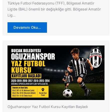
Türkiye Futbol Federasyonu (TFF), Bölgesel Amatör
Lig’de (BAL) önemli bir değişikliğe gitti. Bölgesel Amatör
Lig…
Devamını Oku…
Oğuzhanspor Yaz Futbol Kursu Kayıtları Başladı