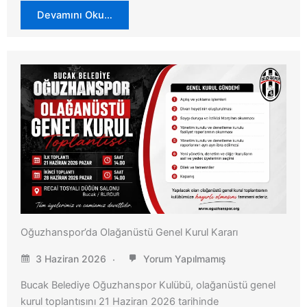
Devamını Oku…
Oğuzhanspor’da Olağanüstü Genel Kurul Kararı
3 Haziran 2026
Yorum Yapılmamış
Bucak Belediye Oğuzhanspor Kulübü, olağanüstü genel
kurul toplantısını 21 Haziran 2026 tarihinde