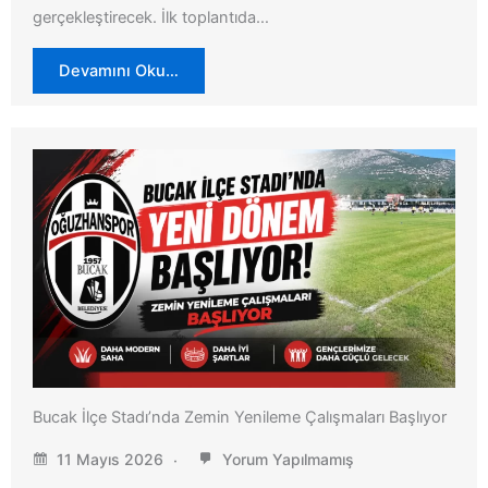
gerçekleştirecek. İlk toplantıda…
Devamını Oku…
Bucak İlçe Stadı’nda Zemin Yenileme Çalışmaları Başlıyor
11 Mayıs 2026
Yorum Yapılmamış