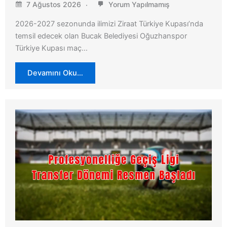
7 Ağustos 2026
Yorum Yapılmamış
2026-2027 sezonunda ilimizi Ziraat Türkiye Kupası’nda
temsil edecek olan Bucak Belediyesi Oğuzhanspor
Türkiye Kupası maç…
Devamını Oku…