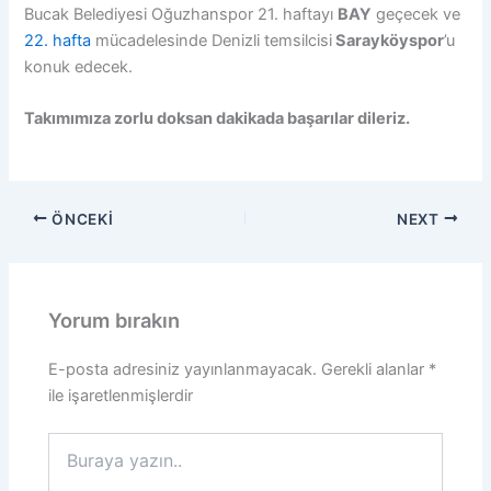
Bucak Belediyesi Oğuzhanspor 21. haftayı
BAY
geçecek ve
22. hafta
mücadelesinde Denizli temsilcisi
Sarayköyspor
’u
konuk edecek.
Takımımıza zorlu doksan dakikada başarılar dileriz.
ÖNCEKI
NEXT
Yorum bırakın
E-posta adresiniz yayınlanmayacak.
Gerekli alanlar
*
ile işaretlenmişlerdir
Buraya
yazın..