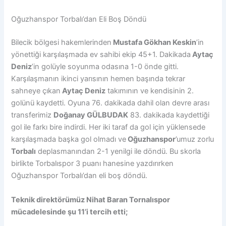
Oğuzhanspor Torbalı’dan Eli Boş Döndü
Bilecik bölgesi hakemlerinden
Mustafa Gökhan Keskin
’in
yönettiği karşılaşmada ev sahibi ekip 45+1. Dakikada
Aytaç
Deniz
’in golüyle soyunma odasına 1-0 önde gitti.
Karşılaşmanın ikinci yarısının hemen başında tekrar
sahneye çıkan
Aytaç Deniz
takımının ve kendisinin 2.
golünü kaydetti. Oyuna 76. dakikada dahil olan devre arası
transferimiz
Doğanay GÜLBUDAK
83. dakikada kaydettiği
gol ile farkı bire indirdi. Her iki taraf da gol için yüklensede
karşılaşmada başka gol olmadı ve
Oğuzhanspor
’umuz zorlu
Torbalı
deplasmanından 2-1 yenilgi ile döndü. Bu skorla
birlikte Torbalıspor 3 puanı hanesine yazdırırken
Oğuzhanspor Torbalı’dan eli boş döndü.
Teknik direktörümüz Nihat Baran Tornalıspor
mücadelesinde şu 11’i tercih etti;