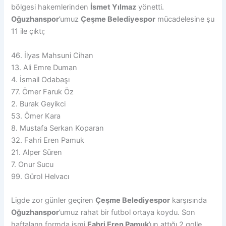
bölgesi hakemlerinden
İsmet Yılmaz
yönetti.
Oğuzhanspor
’umuz
Çeşme Belediyespor
mücadelesine şu
11 ile çıktı;
46. İlyas Mahsuni Cihan
13. Ali Emre Duman
4. İsmail Odabaşı
77. Ömer Faruk Öz
2. Burak Geyikci
53. Ömer Kara
8. Mustafa Serkan Koparan
32. Fahri Eren Pamuk
21. Alper Süren
7. Onur Sucu
99. Gürol Helvacı
Ligde zor günler geçiren
Çeşme Belediyespor
karşısında
Oğuzhanspor
’umuz rahat bir futbol ortaya koydu. Son
haftaların formda ismi
Fahri Eren Pamuk
’un attığı 2 golle