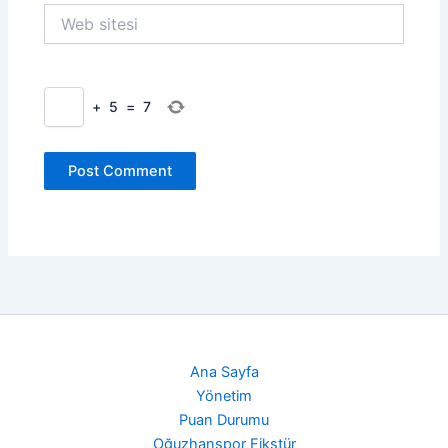
Web
sitesi
+
5
=
7
Ana Sayfa
Yönetim
Puan Durumu
Oğuzhanspor Fikstür