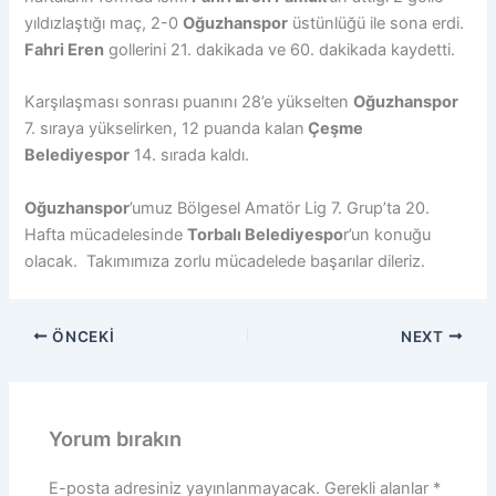
yıldızlaştığı maç, 2-0
Oğuzhanspor
üstünlüğü ile sona erdi.
Fahri Eren
gollerini 21. dakikada ve 60. dakikada kaydetti.
Karşılaşması sonrası puanını 28’e yükselten
Oğuzhanspor
7. sıraya yükselirken, 12 puanda kalan
Çeşme
Belediyespor
14. sırada kaldı.
Oğuzhanspor
’umuz Bölgesel Amatör Lig 7. Grup’ta 20.
Hafta mücadelesinde
Torbalı Belediyespo
r’un konuğu
olacak. Takımımıza zorlu mücadelede başarılar dileriz.
ÖNCEKI
NEXT
Yorum bırakın
E-posta adresiniz yayınlanmayacak.
Gerekli alanlar
*