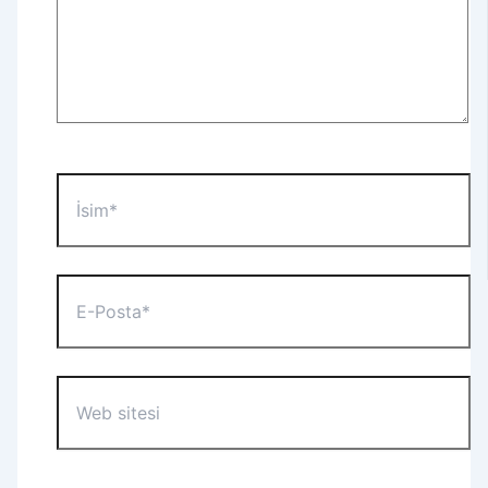
İsim*
E-
Posta*
Web
sitesi