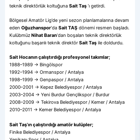
teknik direktörlük koltuğuna
Sait Taş
‘ı getirdi.
Bölgesel Amatör Lig’de yeni sezon planlamalarına devam
eden
Oğuzhanspor
‘da
Sait TAŞ
dönemi resmen başladı.
Kulübmüz
Nihat Baran
‘dan boşalan teknik direktörlük
koltuğunu başarılı teknik direktör
Sait Taş
ile doldurdu.
Sait Hocanın çalıştırdığı profesyonel takımlar;
1988–1989 → Bingölspor
1992–1994 → Ormanspor / Antalya
1998–1999 → Genpaspor / Antalya
2000–2001 → Kepez Belediyespor / Antalya
2003–2004 → Yeni Burdur Gençlikspor / Burdur
2008–2009 → Tekirova Belediyespor / Kemer / Antalya
2010–2011 → Kemer Belediyespor / Antalya
Sait Taş’ın çalıştırdığı amatör kulüpler;
Finike Belediyespor / Antalya
Yenikapı Spor / Antalya