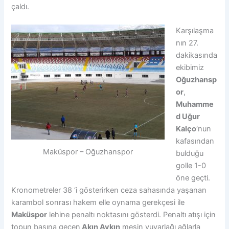
çaldı.
Karşılaşma
nın 27.
dakikasında
ekibimiz
Oğuzhansp
or
,
Muhamme
d Uğur
Kalço
‘nun
kafasından
Maküspor – Oğuzhanspor
bulduğu
golle 1-0
öne geçti.
Kronometreler 38 ‘i gösterirken ceza sahasında yaşanan
karambol sonrası hakem elle oynama gerekçesi ile
Maküspor
lehine penaltı noktasını gösterdi. Penaltı atışı için
topun başına geçen
Akın Aykın
meşin yuvarlağı ağlarla