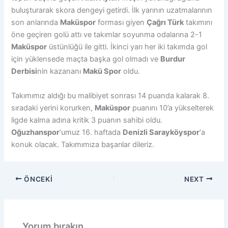
buluşturarak skora dengeyi getirdi. İlk yarının uzatmalarının
son anlarında
Maküspor
forması giyen
Çağrı Türk
takımını
öne geçiren golü attı ve takımlar soyunma odalarına 2-1
Maküspor
üstünlüğü ile gitti. İkinci yarı her iki takımda gol
için yüklensede maçta başka gol olmadı ve
Burdur
Derbisi
nin kazananı
Makü Spor
oldu.
Takımımız aldığı bu malibiyet sonrası 14 puanda kalarak 8.
sıradaki yerini korurken,
Maküspor
puanını 10’a yükselterek
ligde kalma adına kritik 3 puanın sahibi oldu.
Oğuzhanspor
‘umuz 16. haftada
Denizli Sarayköyspor
‘a
konuk olacak. Takımımıza başarılar dileriz.
ÖNCEKI
NEXT
Yorum bırakın