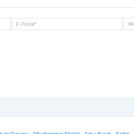
E-
Web
Posta*
sitesi
Puan Durumu
Oğuzhanspor Fikstür
Aşk-ı Bucak
Kadro