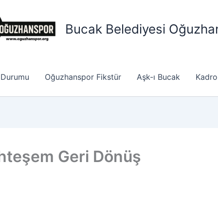
Bucak Belediyesi Oğuzha
 Durumu
Oğuzhanspor Fikstür
Aşk-ı Bucak
Kadro
hteşem Geri Dönüş