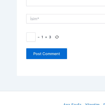
İsim*
−
1
=
3
Ana Sayfa
Yönetim