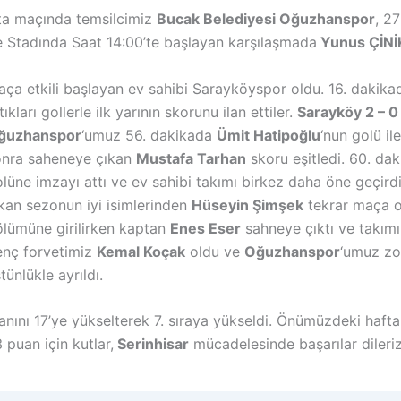
fta maçında temsilcimiz
Bucak Belediyesi Oğuzhanspor
, 2
e Stadında Saat 14:00’te başlayan karşılaşmada
Yunus ÇİN
ça etkili başlayan ev sahibi Sarayköyspor oldu. 16. dakik
tıkları gollerle ilk yarının skorunu ilan ettiler.
Sarayköy 2 – 
ğuzhanspor
‘umuz 56. dakikada
Ümit Hatipoğlu
‘nun golü il
onra saheneye çıkan
Mustafa Tarhan
skoru eşitledi. 60. da
lüne imzayı attı ve ev sahibi takımı birkez daha öne geçird
kan sezonun iyi isimlerinden
Hüseyin Şimşek
tekrar maça o
lümüne girilirken kaptan
Enes Eser
sahneye çıktı ve takımı
enç forvetimiz
Kemal Koçak
oldu ve
Oğuzhanspor
‘umuz zo
tünlükle ayrıldı.
nını 17’ye yükselterek 7. sıraya yükseldi. Önümüzdeki hafta 
 puan için kutlar,
Serinhisar
mücadelesinde başarılar dileriz