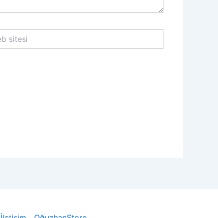
İletişim
OğuzhanStore