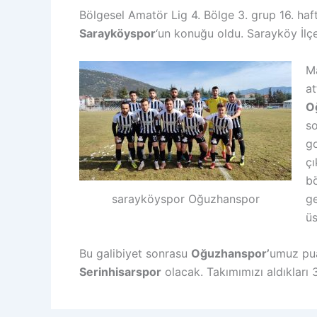
Bölgesel Amatör Lig 4. Bölge 3. grup 16. ha
Sarayköyspor
‘un konuğu oldu. Sarayköy İlç
Ma
at
O
s
go
çı
bö
sarayköyspor Oğuzhanspor
g
üs
Bu galibiyet sonrasu
Oğuzhanspor’
umuz pua
Serinhisarspor
olacak. Takımımızı aldıkları 3