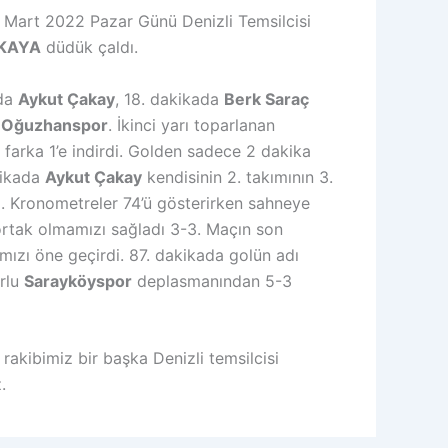
7 Mart 2022 Pazar Günü Denizli Temsilcisi
İKAYA
düdük çaldı.
ada
Aykut Çakay
, 18. dakikada
Berk Saraç
0 Oğuzhanspor
. İkinci yarı toparlanan
e farka 1’e indirdi. Golden sadece 2 dakika
kikada
Aykut Çakay
kendisinin 2. takımının 3.
i. Kronometreler 74’ü gösterirken sahneye
rtak olmamızı sağladı 3-3. Maçın son
mızı öne geçirdi. 87. dakikada golün adı
rlu
Sarayköyspor
deplasmanından 5-3
rakibimiz bir başka Denizli temsilcisi
.