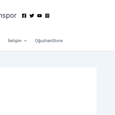
nspor
İletişim
OğuzhanStore