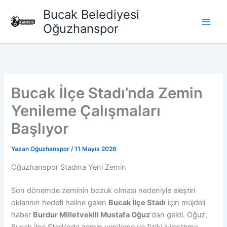
İçeriğe
Bucak Belediyesi
atla
Oğuzhanspor
Bucak İlçe Stadı’nda Zemin
Yenileme Çalışmaları
Başlıyor
Yazan
Oğuzhanspor
/
11 Mayıs 2026
Oğuzhanspor Stadına Yeni Zemin
Son dönemde zeminin bozuk olması nedeniyle eleştiri
oklarının hedefi haline gelen
Bucak İlçe Stadı
için müjdeli
haber
Burdur Milletvekili Mustafa Oğuz
‘dan geldi. Oğuz,
Bucak İlçe Stadı’nda zemin yenileme ve fiziki iyileştirme