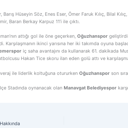
 Barış Hüseyin Söz, Enes Eser, Ömer Faruk Kılıç, Bilal Kıl
r, Baran Berkay Karpuz 11’i ile çıktı.
an’nın attığı gol ile öne geçerken,
Oğuzhanspor
geliştird
i. Karşılaşmanın ikinci yarısına her iki takımda oyuna başladık
emerspor
iç saha avantajını da kullanarak 61. dakikada Must
tbolcusu Hakan Tice skoru ilan eden golü attı ve karşılaş
eraj ile liderlik koltuğuna otururken
Oğuzhanspor
son sıra
İlçe Stadında oynanacak olan
Manavgat Belediyespor
karşı
 Hakkında