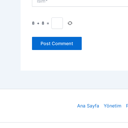
8
+
8
=
Ana Sayfa
Yönetim