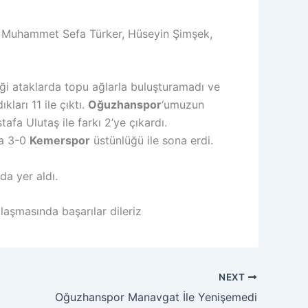
ıç, Muhammet Sefa Türker, Hüseyin Şimşek,
iği ataklarda topu ağlarla buluşturamadı ve
ları 11 ile çıktı.
Oğuzhanspor
‘umuzun
afa Ulutaş ile farkı 2’ye çıkardı.
ma 3-0
Kemerspor
üstünlüğü ile sona erdi.
da yer aldı.
laşmasında başarılar dileriz
NEXT
Oğuzhanspor Manavgat İle Yenişemedi