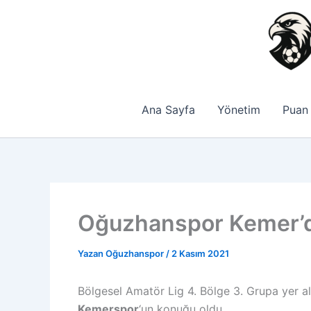
İçeriğe
atla
Ana Sayfa
Yönetim
Puan
Oğuzhanspor Kemer’d
Yazan
Oğuzhanspor
/
2 Kasım 2021
Bölgesel Amatör Lig 4. Bölge 3. Grupa yer a
Kemerspor
‘un konuğu oldu.