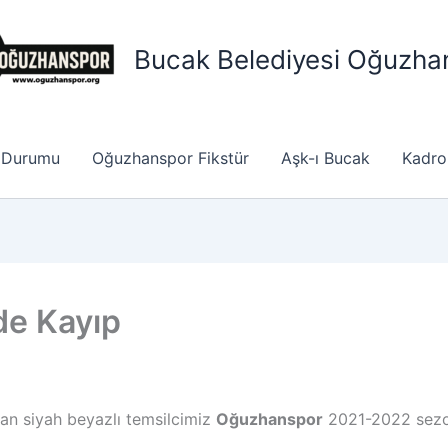
Bucak Belediyesi Oğuzha
 Durumu
Oğuzhanspor Fikstür
Aşk-ı Bucak
Kadro
e Kayıp
lan siyah beyazlı temsilcimiz
Oğuzhanspor
2021-2022 sezon