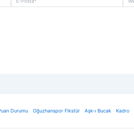
Posta*
sitesi
Puan Durumu
Oğuzhanspor Fikstür
Aşk-ı Bucak
Kadro