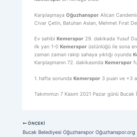
Karşılaşmaya
Oğuzhanspor
Alican Candemir,
Civar Çetin, Batuhan Aslan, Mehmet Fırat Demi
Ev sahibi
Kemerspor
29. dakikada Yusuf Dum
ilk yarı 1-0
Kemerspor
üstünlüğü ile sona erd
zaman zaman rakip sahaya yıktığı oyunda
K
Karşılaşmanın 72. dakikasında
Kemerspor
fu
1. hafta sonunda
Kemerspor
3 puan ve +3 av
Takımımızı 7 Kasım 2021 Pazar günü Bucak 
ÖNCEKI
Bucak Belediyesi Oğuzhanspor Oğuzhanspor.org