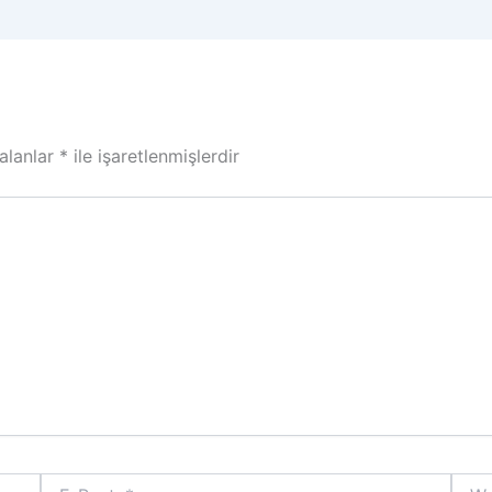
 alanlar
*
ile işaretlenmişlerdir
E-
Web