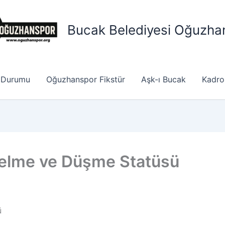
Bucak Belediyesi Oğuzha
 Durumu
Oğuzhanspor Fikstür
Aşk-ı Bucak
Kadro
elme ve Düşme Statüsü
ü