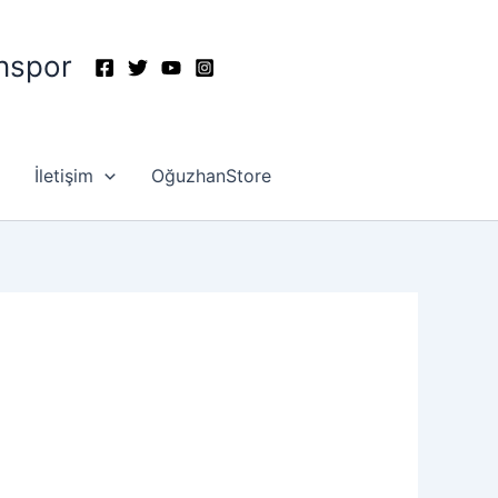
nspor
İletişim
OğuzhanStore