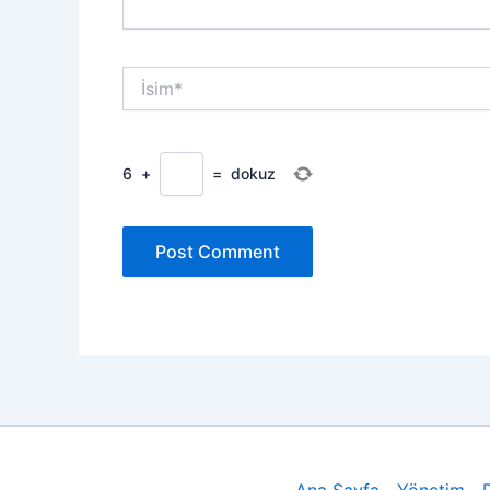
İsim*
6
+
=
dokuz