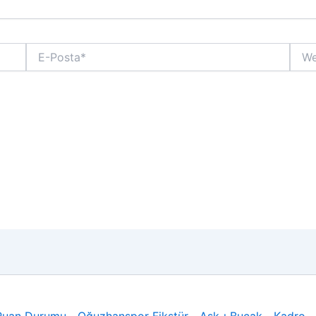
E-
Web
Posta*
sitesi