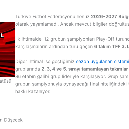
Türkiye Futbol Federasyonu henüz
2026-2027 Bölge
olarak yayımlamadı. Ancak mevcut bilgiler doğrultusu
İlk ihtimalde, 12 grubun şampiyonları Play-Off tur
karşılaşmaların ardından turu geçen
6 takım TFF 3. 
Diğer ihtimal ise geçtiğimiz
sezon uygulanan sistem
gruplarında
2, 3, 4 ve 5. sırayı tamamlayan takımla
Bu etabın galibi grup lideriyle karşılaşıyor. Grup şa
atüsü
grubun şampiyonuyla oynayacağı final niteliğindeki 
hakkı kazanıyor.
ım Düşecek