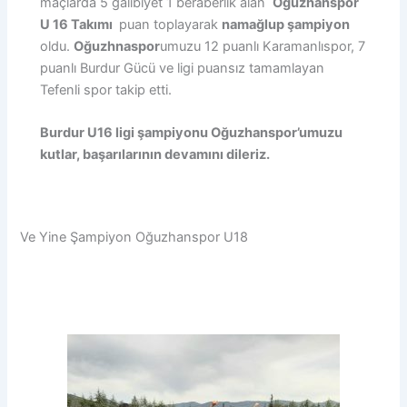
maçlarda 5 galibiyet 1 beraberlik alan
Oğuzhanspor
U 16 Takımı
puan toplayarak
namağlup şampiyon
oldu.
Oğuzhnaspor
umuzu 12 puanlı Karamanlıspor, 7
puanlı Burdur Gücü ve ligi puansız tamamlayan
Tefenli spor takip etti.
Burdur U16 ligi şampiyonu Oğuzhanspor’umuzu
kutlar, başarılarının devamını dileriz.
Ve Yine Şampiyon Oğuzhanspor U18