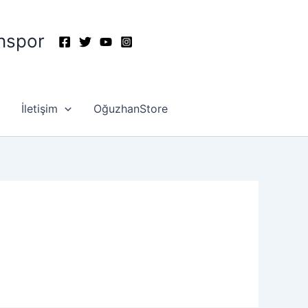
nspor
İletişim
OğuzhanStore