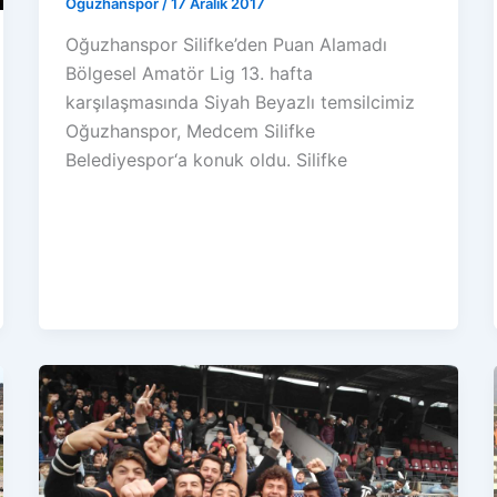
Oğuzhanspor
/
17 Aralık 2017
Oğuzhanspor Silifke’den Puan Alamadı
Bölgesel Amatör Lig 13. hafta
karşılaşmasında Siyah Beyazlı temsilcimiz
Oğuzhanspor, Medcem Silifke
Belediyespor‘a konuk oldu. Silifke