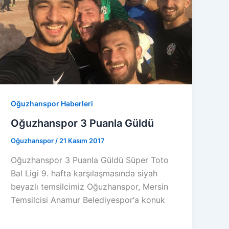
Oğuzhanspor Haberleri
Oğuzhanspor 3 Puanla Güldü
Oğuzhanspor
/
21 Kasım 2017
Oğuzhanspor 3 Puanla Güldü Süper Toto
Bal Ligi 9. hafta karşılaşmasında siyah
beyazlı temsilcimiz Oğuzhanspor, Mersin
Temsilcisi Anamur Belediyespor‘a konuk