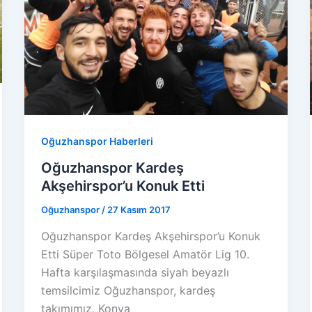
Oğuzhanspor Haberleri
Oğuzhanspor Kardeş
Akşehirspor’u Konuk Etti
Oğuzhanspor
/
27 Kasım 2017
Oğuzhanspor Kardeş Akşehirspor’u Konuk
Etti Süper Toto Bölgesel Amatör Lig 10.
Hafta karşılaşmasında siyah beyazlı
temsilcimiz Oğuzhanspor, kardeş
takımımız, Konya