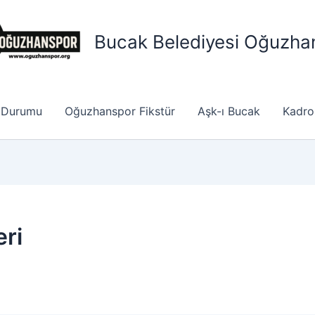
Bucak Belediyesi Oğuzha
 Durumu
Oğuzhanspor Fikstür
Aşk-ı Bucak
Kadro
ri