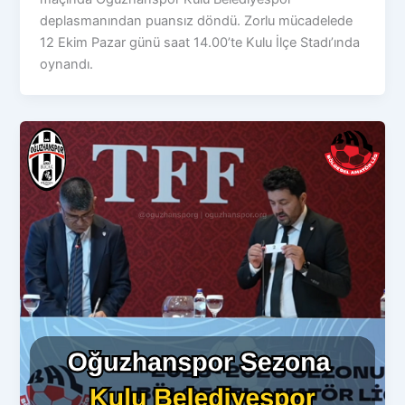
deplasmanından puansız döndü. Zorlu mücadelede
12 Ekim Pazar günü saat 14.00’te Kulu İlçe Stadı’ında
oynandı.