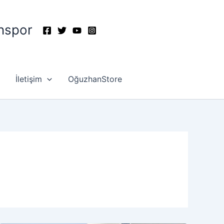
nspor
İletişim
OğuzhanStore