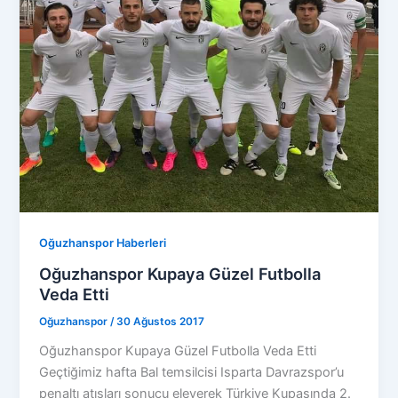
Oğuzhanspor Haberleri
Oğuzhanspor Kupaya Güzel Futbolla
Veda Etti
Oğuzhanspor
/
30 Ağustos 2017
Oğuzhanspor Kupaya Güzel Futbolla Veda Etti
Geçtiğimiz hafta Bal temsilcisi Isparta Davrazspor’u
penaltı atışları sonucu eleyerek Türkiye Kupasında 2.